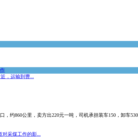
作
，运输到曹...
，约860公里，卖方出220元一吨，司机承担装车150，卸车5
采煤工作的影...