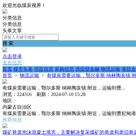
欢迎光临煤炭视界！
分类信息
分类信息
头条文章
搜 索
点击登录
发布信息
首页
煤市头条
供应信息
采购信息
供应链金融
物流运输
项目合
首页
>
物流运输
>
有煤炭需要运输，鄂尔多斯 纳林陶亥镇 附近
有煤炭需要运输，鄂尔多斯 纳林陶亥镇 附近，运输到曹...
浏览：224316 刷新：2024-07-10 15:28
地区 :
内蒙古自治区
有煤炭需要运输，鄂尔多斯 纳林陶亥镇 附近，运输到曹妃甸港口
推荐信息
煤矿巷道泡沫混凝土填充，主要解决复采煤矿的巷道和老旧巷道对