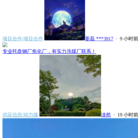
项目合作/项目合作
姜磊 ***3917
·
9 小时
专业托盘钢厂焦化厂，有实力洗煤厂联系！
供应信息/动力煤
淡然
·
19 小时