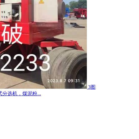
3图
选机，煤泥粉...