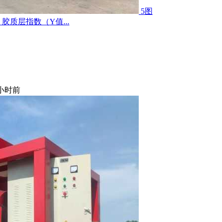
5图
质层指数（Y值...
 小时前