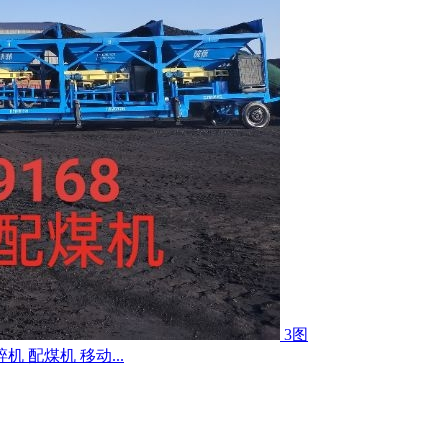
3图
配煤机 移动...