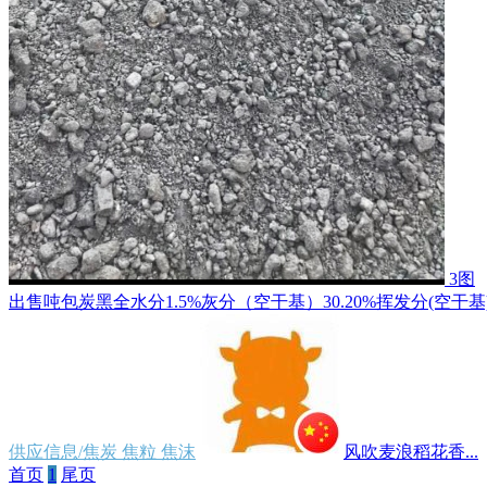
3图
出售吨包炭黑全水分1.5%灰分（空干基）30.20%挥发分(空干基)2.
供应信息/焦炭 焦粒 焦沫
风吹麦浪稻花香...
首页
1
尾页