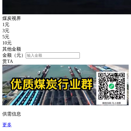
煤炭视界
1
元
3
元
5
元
10
元
其他金额
金额（元）
赏TA
供需信息
更多