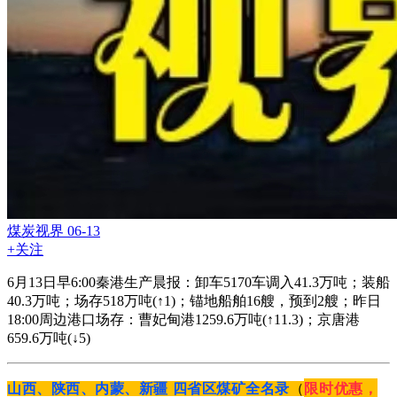
煤炭视界
06-13
+关注
6月13日早6:00秦港生产晨报：卸车5170车调入41.3万吨；装船
40.3万吨；场存518万吨(↑1)；锚地船舶16艘，预到2艘；昨日
18:00周边港口场存：曹妃甸港1259.6万吨(↑11.3)；京唐港
659.6万吨(↓5)
山西、陕西、内蒙、新疆 四省区煤矿全名录
（
限时优惠，