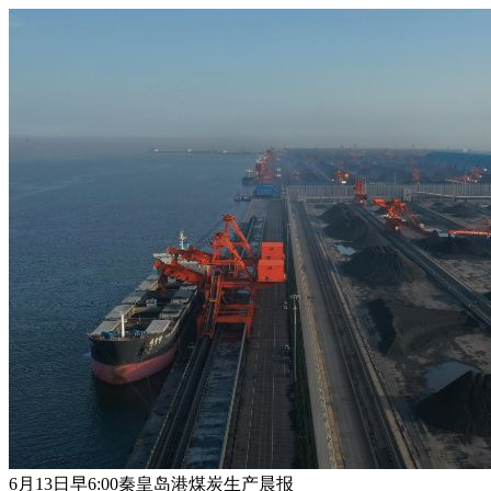
6月13日早6:00秦皇岛港煤炭生产晨报