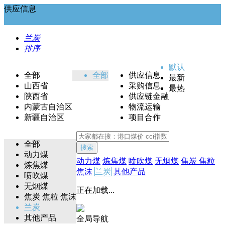
供应信息
兰炭
排序
默认
全部
全部
供应信息
最新
山西省
采购信息
最热
陕西省
供应链金融
内蒙古自治区
物流运输
新疆自治区
项目合作
全部
搜索
动力煤
动力煤
炼焦煤
喷吹煤
无烟煤
焦炭 焦粒
炼焦煤
焦沫
兰炭
其他产品
喷吹煤
无烟煤
正在加载...
焦炭 焦粒 焦沫
兰炭
其他产品
全局导航