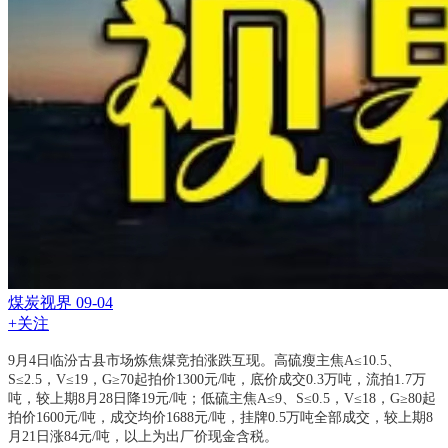
煤炭视界
09-04
+关注
9月4日临汾古县市场炼焦煤竞拍涨跌互现。高硫瘦主焦A≤10.5、
S≤2.5，V≤19，G≥70起拍价1300元/吨，底价成交0.3万吨，流拍1.7万
吨，较上期8月28日降19元/吨；低硫主焦A≤9、S≤0.5，V≤18，G≥80起
拍价1600元/吨，成交均价1688元/吨，挂牌0.5万吨全部成交，较上期8
月21日涨84元/吨，以上为出厂价现金含税。