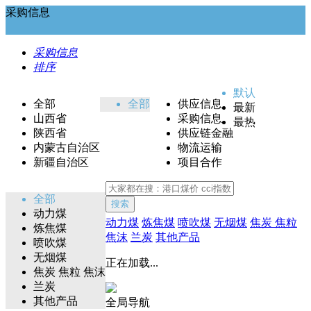
采购信息
采购信息
排序
默认
全部
全部
供应信息
最新
山西省
采购信息
最热
陕西省
供应链金融
内蒙古自治区
物流运输
新疆自治区
项目合作
全部
搜索
动力煤
动力煤
炼焦煤
喷吹煤
无烟煤
焦炭 焦粒
炼焦煤
焦沫
兰炭
其他产品
喷吹煤
无烟煤
正在加载...
焦炭 焦粒 焦沫
兰炭
其他产品
全局导航