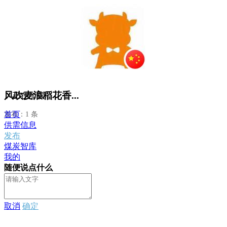
风吹麦浪稻花香...
正在加载...
首页
发布：1 条
供需信息
发布
煤炭智库
我的
随便说点什么
取消
确定